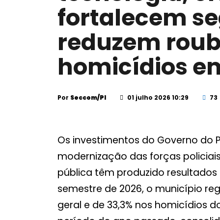
fortalecem s
reduzem roub
homicídios e
Por
Seccom/PI
01 julho 2026 10:29
73
Os investimentos do Governo do Pi
modernização das forças policiai
pública têm produzido resultados 
semestre de 2026, o município re
geral e de 33,3% nos homicídio