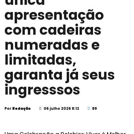
única
apresentação
com cadeiras
numeradas e
limitadas,
garanta já seus
ingresssos
Por
Redação
06 julho 2026 8:12
89