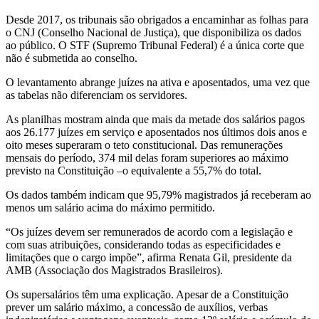
Desde 2017, os tribunais são obrigados a encaminhar as folhas para
o CNJ (Conselho Nacional de Justiça), que disponibiliza os dados
ao público. O STF (Supremo Tribunal Federal) é a única corte que
não é submetida ao conselho.
O levantamento abrange juízes na ativa e aposentados, uma vez que
as tabelas não diferenciam os servidores.
As planilhas mostram ainda que mais da metade dos salários pagos
aos 26.177 juízes em serviço e aposentados nos últimos dois anos e
oito meses superaram o teto constitucional. Das remunerações
mensais do período, 374 mil delas foram superiores ao máximo
previsto na Constituição –o equivalente a 55,7% do total.
Os dados também indicam que 95,79% magistrados já receberam ao
menos um salário acima do máximo permitido.
“Os juízes devem ser remunerados de acordo com a legislação e
com suas atribuições, considerando todas as especificidades e
limitações que o cargo impõe”, afirma Renata Gil, presidente da
AMB (Associação dos Magistrados Brasileiros).
Os supersalários têm uma explicação. Apesar de a Constituição
prever um salário máximo, a concessão de auxílios, verbas