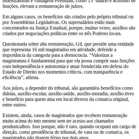
indenizatórias e vantagens eventuais, como 13º salário e acúmulo de
funções, elevam a remuneração de juízes.
Em alguns casos, os benefícios são criados pelo próprio tribunal ou
por Assembleias Legislativas. Os supersalários estão mais
concentrados na Justiça Estadual, porque, muitas vezes, auxílios são
criados por negociações políticas entre os três Poderes locais.
Questionada sobre alta remuneração, Gil, que preside uma entidade
que representa 16 mil magistrados em atividade, defende a
importância da categoria para a democracia. “Valorizar a
magistratura é fundamental para que ela possa cumprir suas funções
com independência e autonomia e atuar fortalecida em defesa do
Estado de Direito nos momentos críticos, com transparência e
eficiência”, afirma.
Aos juízes, a depender do tribunal, são garantidos benefícios como
diárias, auxílio-escolar, auxílio-saúde, auxílio-moradia, auxílio-livro
e benefício para quem atua em local diverso da comarca original,
entre outros.
Existem, ainda, casos de magistrados que recebem remuneração
muito acima do teto mesmo sem ter acesso aos chamados
penduricalhos. Isso porque, não é raro, quando ocupam um cargo de
direção, como presidência de tribunal, de vara ou de comarca, os
magistrados não tirarem férias por dois anos.