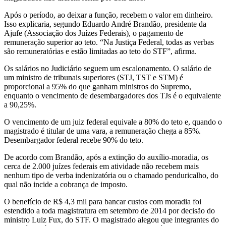
Após o período, ao deixar a função, recebem o valor em dinheiro.
Isso explicaria, segundo Eduardo André Brandão, presidente da
Ajufe (Associação dos Juízes Federais), o pagamento de
remuneração superior ao teto. “Na Justiça Federal, todas as verbas
são remuneratórias e estão limitadas ao teto do STF”, afirma.
Os salários no Judiciário seguem um escalonamento. O salário de
um ministro de tribunais superiores (STJ, TST e STM) é
proporcional a 95% do que ganham ministros do Supremo,
enquanto o vencimento de desembargadores dos TJs é o equivalente
a 90,25%.
O vencimento de um juiz federal equivale a 80% do teto e, quando o
magistrado é titular de uma vara, a remuneração chega a 85%.
Desembargador federal recebe 90% do teto.
De acordo com Brandão, após a extinção do auxílio-moradia, os
cerca de 2.000 juízes federais em atividade não recebem mais
nenhum tipo de verba indenizatória ou o chamado penduricalho, do
qual não incide a cobrança de imposto.
O benefício de R$ 4,3 mil para bancar custos com moradia foi
estendido a toda magistratura em setembro de 2014 por decisão do
ministro Luiz Fux, do STF. O magistrado alegou que integrantes do