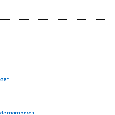
026”
a de moradores