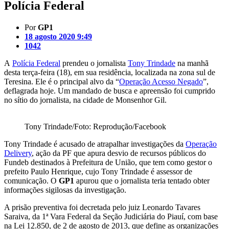
Polícia Federal
Por
GP1
18 agosto 2020 9:49
1042
A
Polícia Federal
prendeu o jornalista
Tony Trindade
na manhã
desta terça-feira (18), em sua residência, localizada na zona sul de
Teresina. Ele é o principal alvo da “
Operação Acesso Negado
”,
deflagrada hoje. Um mandado de busca e apreensão foi cumprido
no sítio do jornalista, na cidade de Monsenhor Gil.
Tony Trindade/Foto: Reprodução/Facebook
Tony Trindade é acusado de atrapalhar investigações da
Operação
Delivery
, ação da PF que apura desvio de recursos públicos do
Fundeb destinados à Prefeitura de União, que tem como gestor o
prefeito Paulo Henrique, cujo Tony Trindade é assessor de
comunicação. O
GP1
apurou que o jornalista teria tentado obter
informações sigilosas da investigação.
A prisão preventiva foi decretada pelo juiz Leonardo Tavares
Saraiva, da 1ª Vara Federal da Seção Judiciária do Piauí, com base
na Lei 12.850, de 2 de agosto de 2013, que define as organizações