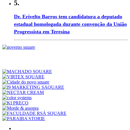
5.
Dr. Erivelto Barros tem candidatura a deputado
estadual homologada durante convenção da União
Progressista em Teresina