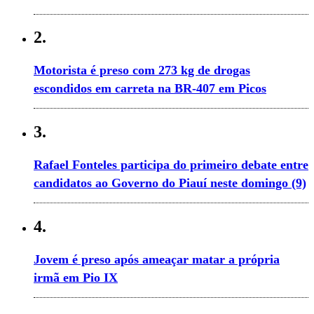
2.
Motorista é preso com 273 kg de drogas
escondidos em carreta na BR-407 em Picos
3.
Rafael Fonteles participa do primeiro debate entre
candidatos ao Governo do Piauí neste domingo (9)
4.
Jovem é preso após ameaçar matar a própria
irmã em Pio IX