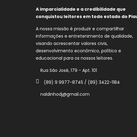
A imparcialidade e a credibilidade que
conquistou leitores em todo estado do Piau
A nossa missão é produzir e compartilhar
informações e entretenimento de qualidade,
visando acrescentar valores civis,
desenvolvimento econômico, político e
educacional para os nossos leitores.
Rua São José, 179 - Apt. 101
(89) 9 9977-8745 / (89) 3422-1184
naldinhodj@gmail.com