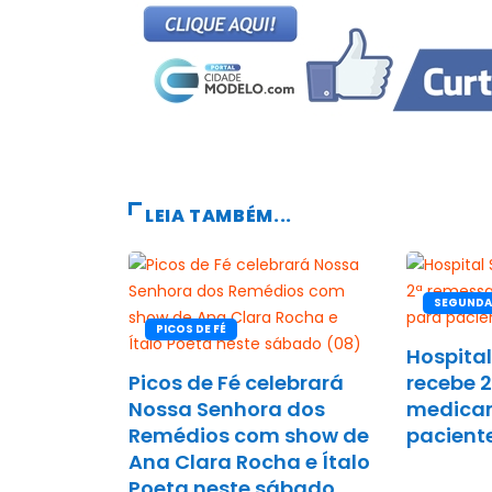
LEIA TAMBÉM...
SEGUNDA
PICOS DE FÉ
Hospita
Picos de Fé celebrará
recebe 
Nossa Senhora dos
medica
Remédios com show de
pacient
Ana Clara Rocha e Ítalo
Poeta neste sábado