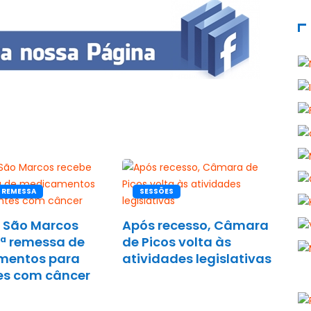
 REMESSA
SESSÕES
l São Marcos
Após recesso, Câmara
2ª remessa de
de Picos volta às
mentos para
atividades legislativas
es com câncer