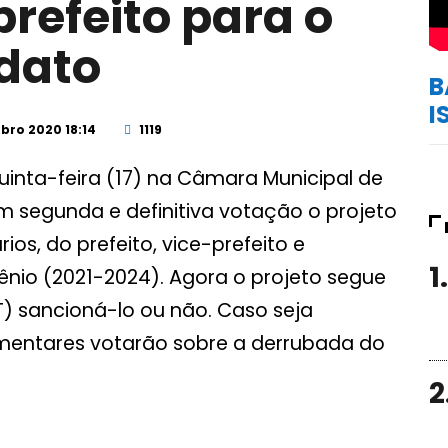
prefeito para o
dato
B
I
bro 2020 18:14
1119
uinta-feira (17) na Câmara Municipal de
 segunda e definitiva votação o projeto
rios, do prefeito, vice-prefeito e
1.
ênio (2021-2024). Agora o projeto segue
PT) sancioná-lo ou não. Caso seja
amentares votarão sobre a derrubada do
2