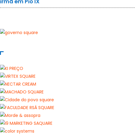
irmã em Pio IX