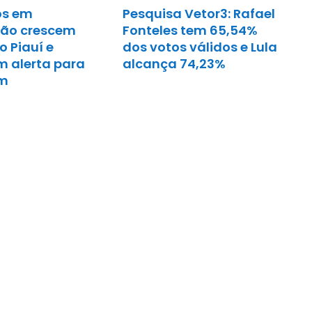
os em
Pesquisa Vetor3: Rafael
ão crescem
Fonteles tem 65,54%
o Piauí e
dos votos válidos e Lula
 alerta para
alcança 74,23%
em