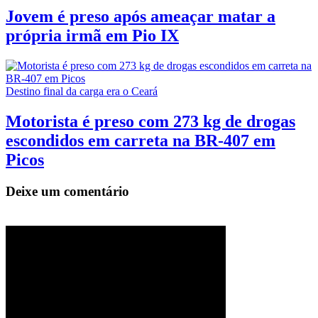
Jovem é preso após ameaçar matar a
própria irmã em Pio IX
Destino final da carga era o Ceará
Motorista é preso com 273 kg de drogas
escondidos em carreta na BR-407 em
Picos
Deixe um comentário