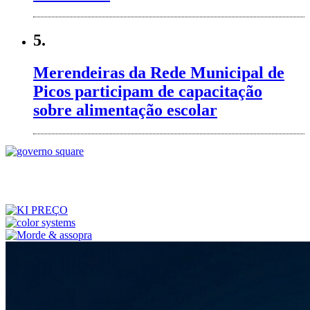
5.
Merendeiras da Rede Municipal de
Picos participam de capacitação
sobre alimentação escolar