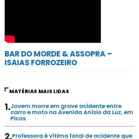
BAR DO MORDE & ASSOPRA –
ISAIAS FORROZEIRO
MATÉRIAS MAIS LIDAS
1.
Jovem morre em grave acidente entre
carro e moto na Avenida Anísio da Luz, em
Picos
2.
Professora é vítima fatal de acidente que