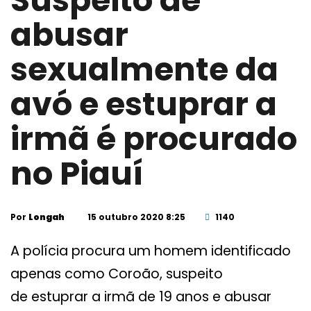
Suspeito de
abusar
sexualmente da
avó e estuprar a
irmã é procurado
no Piauí
Por
Longah
15 outubro 2020 8:25
1140
A polícia procura um homem identificado
apenas como Coroão, suspeito
de estuprar a irmã de 19 anos e abusar