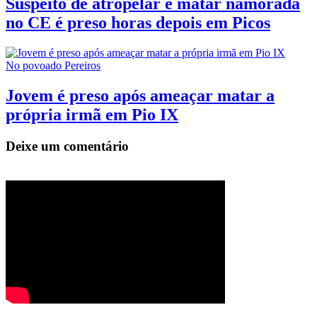
Suspeito de atropelar e matar namorada
no CE é preso horas depois em Picos
No povoado Pereiros
Jovem é preso após ameaçar matar a
própria irmã em Pio IX
Deixe um comentário