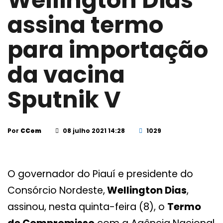
Wellington Dias
assina termo
para importação
da vacina
Sputnik V
Por
CCom
08 julho 2021 14:28
1029
O governador do Piauí e presidente do
Consórcio Nordeste,
Wellington Dias
,
assinou, nesta quinta-feira (8), o
Termo