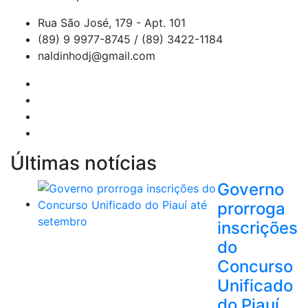
Rua São José, 179 - Apt. 101
(89) 9 9977-8745 / (89) 3422-1184
naldinhodj@gmail.com
Últimas notícias
Governo
prorroga
inscrições
do
Concurso
Unificado
do Piauí