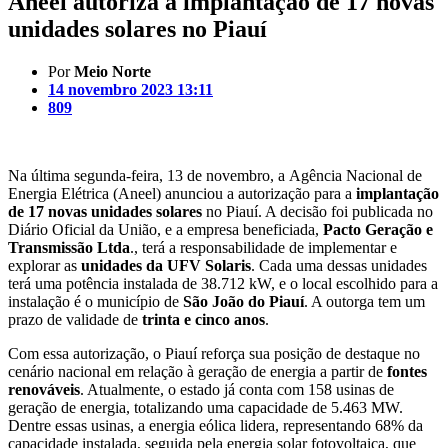
Aneel autoriza a implantação de 17 novas
unidades solares no Piauí
Por
Meio Norte
14 novembro 2023 13:11
809
Na última segunda-feira, 13 de novembro, a Agência Nacional de
Energia Elétrica (Aneel) anunciou a autorização para a
implantação
de 17 novas unidades solares
no Piauí. A decisão foi publicada no
Diário Oficial da União, e a empresa beneficiada,
Pacto Geração e
Transmissão Ltda
., terá a responsabilidade de implementar e
explorar as
unidades da UFV Solaris
. Cada uma dessas unidades
terá uma potência instalada de 38.712 kW, e o local escolhido para a
instalação é o município de
São João do Piauí
. A outorga tem um
prazo de validade de
trinta e cinco anos
.
Com essa autorização, o Piauí reforça sua posição de destaque no
cenário nacional em relação à geração de energia a partir de
fontes
renováveis
. Atualmente, o estado já conta com 158 usinas de
geração de energia, totalizando uma capacidade de 5.463 MW.
Dentre essas usinas, a energia eólica lidera, representando 68% da
capacidade instalada, seguida pela energia solar fotovoltaica, que