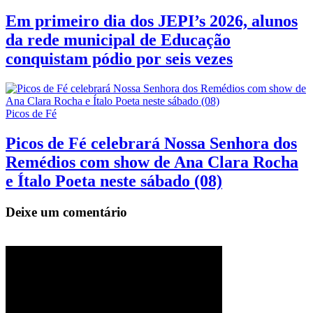
Em primeiro dia dos JEPI’s 2026, alunos
da rede municipal de Educação
conquistam pódio por seis vezes
Picos de Fé
Picos de Fé celebrará Nossa Senhora dos
Remédios com show de Ana Clara Rocha
e Ítalo Poeta neste sábado (08)
Deixe um comentário