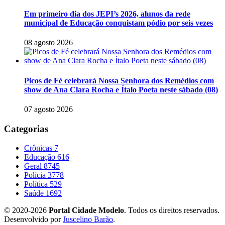
Em primeiro dia dos JEPI’s 2026, alunos da rede
municipal de Educação conquistam pódio por seis vezes
08 agosto 2026
Picos de Fé celebrará Nossa Senhora dos Remédios com
show de Ana Clara Rocha e Ítalo Poeta neste sábado (08)
07 agosto 2026
Categorias
Crônicas
7
Educação
616
Geral
8745
Polícia
3778
Política
529
Saúde
1692
© 2020-2026
Portal Cidade Modelo
. Todos os direitos reservados.
Desenvolvido por
Juscelino Barão
.