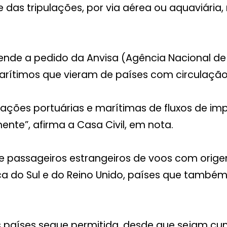
 das tripulações, por via aérea ou aquaviár
ende a pedido da Anvisa (Agência Nacional de V
ítimos que vieram de países com circulação 
ações portuárias e marítimas de fluxos de im
nte”, afirma a Casa Civil, em nota.
de passageiros estrangeiros de voos com ori
rica do Sul e do Reino Unido, países que també
os países segue permitida, desde que sejam c