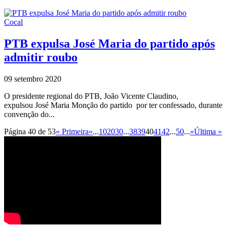
Cocal
PTB expulsa José Maria do partido após
admitir roubo
09 setembro 2020
O presidente regional do PTB, João Vicente Claudino,
expulsou José Maria Monção do partido por ter confessado, durante
convenção do...
Página 40 de 53
« Primeira
«
...
10
20
30
...
38
39
40
41
42
...
50
...
»
Última »